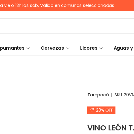
n a vie o 13h los sáb. Válido en comunas seleccionadas
Espumantes
Cervezas
Licores
Aguas y
Tarapacá
|
SKU:
20VN
28% OFF
VINO LEÓN