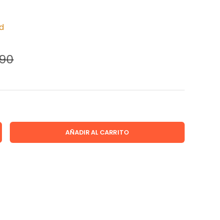
ad
190
AÑADIR AL CARRITO
D
MENTAR LA CANTIDAD