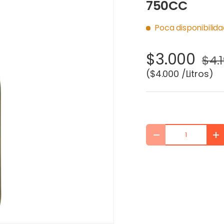
750CC
Poca disponibilid
$3.000
$4.
Precio unitario
$4.000 /Litros
Cant.
DISMINUIR CANTIDA
AU