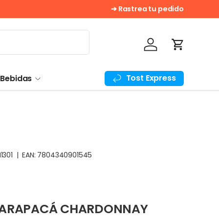
¡Despacho Gratis! En compras 
➔ Rastrea tu pedido
Iniciar sesión
Carrito
Tost Express
 Bebidas
1301
|
EAN:
7804340901545
 TARAPACÁ CHARDONNAY