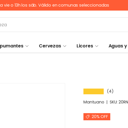
n a vie o 13h los sáb. Válido en comunas seleccionadas
Espumantes
Cervezas
Licores
Aguas y
(4)
★★★★★
Mantuano
|
SKU:
20R
20% OFF