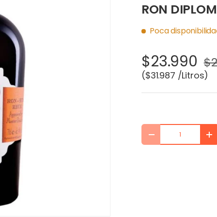
RON DIPLO
Poca disponibilid
$23.990
$2
Precio unitario
$31.987 /Litros
Cant.
DISMINUIR CANTIDA
AU