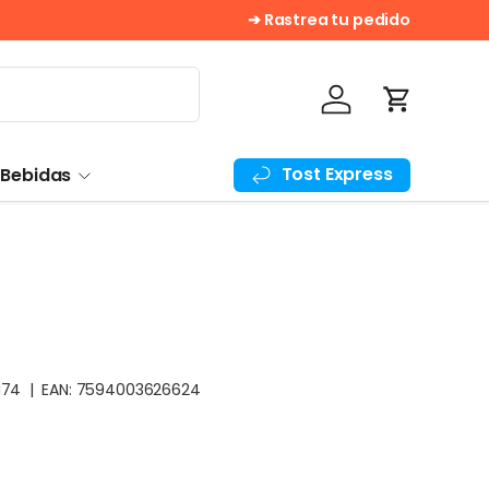
¡Despacho Gratis! En compras 
➔ Rastrea tu pedido
Iniciar sesión
Carrito
Tost Express
 Bebidas
N74
|
EAN:
7594003626624