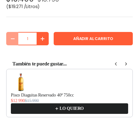
Precio unitario
$19.271 /Litros
Cant.
AÑADIR AL CARRITO
DISMINUIR CANTIDAD
AUMENTAR LA CANTIDAD
También te puede gustar...
Use the Previous and Next buttons to navigate through product recomm
Pisco Diaguitas Reservado 40º 750cc
$12.990
$15.990
LO QUIERO