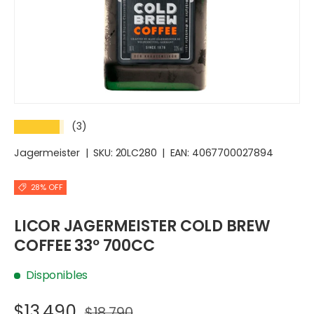
(3)
★★★★★
Jagermeister
|
SKU:
20LC280
|
EAN:
4067700027894
28% OFF
LICOR JAGERMEISTER COLD BREW
COFFEE 33º 700CC
Disponibles
$13.490
$18.790