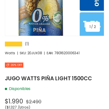
de
1
/
2
(1)
★★★★★
Watts
|
SKU:
20JUX08
|
EAN:
7801620006341
20% OFF
JUGO WATTS PIÑA LIGHT 1500CC
Disponibles
$1.990
$2.490
Precio unitario
$1.327 /Litros