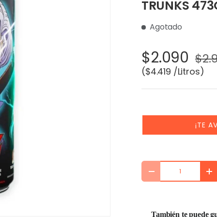
TRUNKS 473
Agotado
$2.090
$2.
Precio unitario
$4.419 /Litros
¡TE A
Cant.
DISMINUIR CANTIDA
AU
También te puede gus