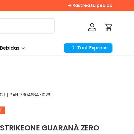
¡Despacho Gratis! En compras sobre $
➔ Rastrea tu pedido
Iniciar sesión
Carrito
Tost Express
 Bebidas
021
|
EAN:
7804684710261
F
 STRIKEONE GUARANÁ ZERO