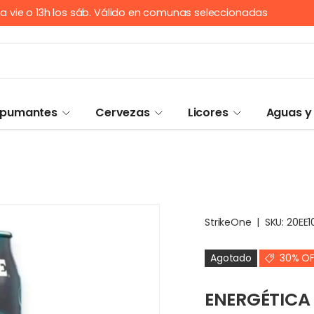
 o 13h los sáb. Válido en comunas seleccionadas
Espumantes
Cervezas
Licores
Aguas y
StrikeOne
|
SKU:
20EE1
Agotado
30% OF
ENERGÉTICA