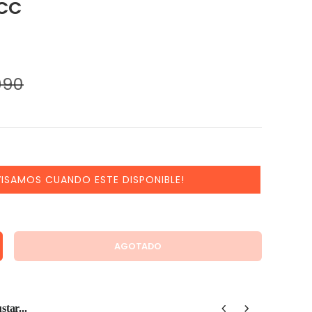
CC
990
VISAMOS CUANDO ESTE DISPONIBLE!
AGOTADO
D
MENTAR LA CANTIDAD
tar...