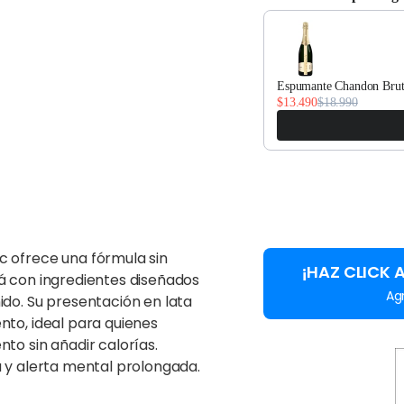
Use the Previous and Nex
Espumante Chandon Brut
$13.490
$18.990
 ofrece una fórmula sin
¡HAZ CLICK 
á con ingredientes diseñados
Ag
do. Su presentación en lata
to, ideal para quienes
to sin añadir calorías.
 y alerta mental prolongada.