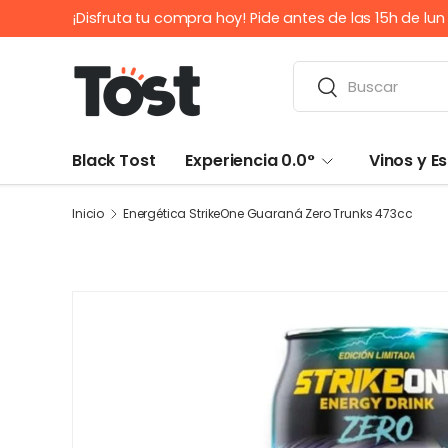
¡Disfruta tu compra hoy! Pide antes de las 15h de lun a vie
IR AL CONTENIDO
Buscar
Buscar
Black Tost
Experiencia 0.0°
Vinos y 
Inicio
Energética StrikeOne Guaraná Zero Trunks 473cc