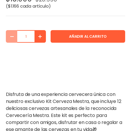
Precio unitario
$1.166 cada artículo
Cant.
AÑADIR AL CARRITO
DISMINUIR CANTIDAD
AUMENTAR LA CANTIDAD
Disfruta de una experiencia cervecera única con
nuestro exclusivo Kit Cerveza Mestra, que incluye 12
deliciosas cervezas artesanales de la reconocida
Cervecería Mestra. Este kit es perfecto para
compartir con amigos, disfrutar en casa o regalar a
ese amante de las cervezas en tu vida🎁