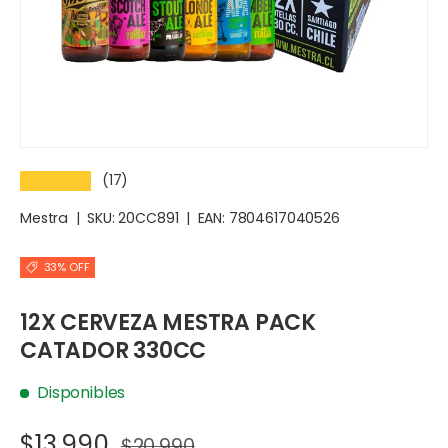
(17)
★★★★★
Mestra
|
SKU:
20CC891
|
EAN:
7804617040526
33% OFF
12X CERVEZA MESTRA PACK
CATADOR 330CC
Disponibles
$13.990
$20.990