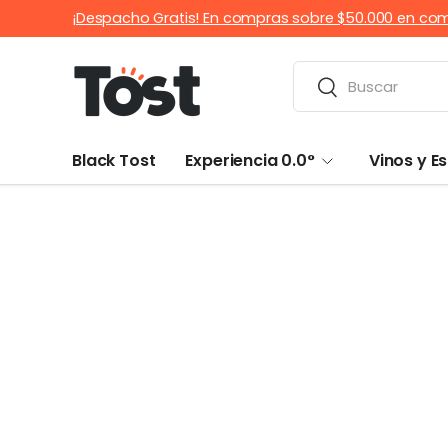
¡Despacho Gratis! En compras sobre $50.000 en co
IR AL CONTENIDO
Buscar
Buscar
Black Tost
Experiencia 0.0°
Vinos y 