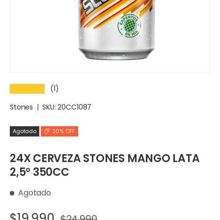
(1)
★★★★★
Stones
|
SKU:
20CC1087
Agotado
20% OFF
24X CERVEZA STONES MANGO LATA
2,5° 350CC
Agotado
$19.990
$24.990