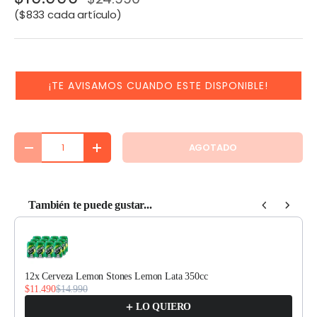
Precio unitario
$833 cada artículo
¡TE AVISAMOS CUANDO ESTE DISPONIBLE!
Cant.
AGOTADO
DISMINUIR CANTIDAD
AUMENTAR LA CANTIDAD
También te puede gustar...
Use the Previous and Next buttons to navigate through product recomm
12x Cerveza Lemon Stones Lemon Lata 350cc
$11.490
$14.990
LO QUIERO