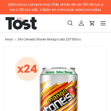
¡Disfruta tu compra hoy! Pide antes de las 15h de lun a
IR AL CONTENIDO
vie o 13h los sáb. Válido en comunas seleccionadas
Buscar
Iniciar sesión
Carrito
Men
Buscar
Buscar
Inicio
24x Cerveza Stones Mango Lata 2,5° 350cc