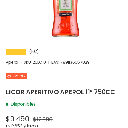
(102)
★★★★★
Aperol
|
SKU:
20LC10
|
EAN:
7891136057029
27% OFF
LICOR APERITIVO APEROL 11° 750CC
Disponibles
$9.490
$12.990
Precio unitario
$12.653 /Litros