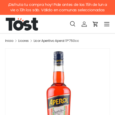
¡Disfruta tu compra hoy! Pide antes de las 15h de lun a
IR AL CONTENIDO
vie o 13h los sáb. Válido en comunas seleccionadas
Buscar
Iniciar sesión
Carrito
Men
Buscar
Buscar
Inicio
Licores
Licor Aperitivo Aperol 11° 750cc